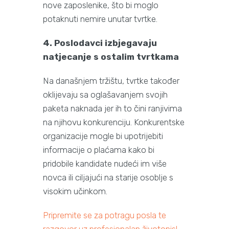
nove zaposlenike, što bi moglo
potaknuti nemire unutar tvrtke.
4. Poslodavci izbjegavaju
natjecanje s ostalim tvrtkama
Na današnjem tržištu, tvrtke također
oklijevaju sa oglašavanjem svojih
paketa naknada jer ih to čini ranjivima
na njihovu konkurenciju. Konkurentske
organizacije mogle bi upotrijebiti
informacije o plaćama kako bi
pridobile kandidate nudeći im više
novca ili ciljajući na starije osoblje s
visokim učinkom.
Pripremite se za potragu posla te
razgovor uz profesionalan životopis!