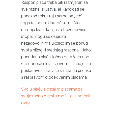
Raspon plaća treba biti razmjeran za
sve razine iskustva, ali kandidati se
ponekad fokusiraju samo na „vrh“
toga raspona. Unatoč tome što
nemaju kvalifikacija za traženje više
stope, mogu se osjećati
nezadovoljnima ukoliko im se ponudi
svota nižeg ili srednjeg raspona – iako
ponuđena plaća točno odražava ono
što donose ulozi. U ovome slučaju, za
poslodavca ima više smisla da pričeka
s raspravom o očekivanim plaćama.
Svoju plaću s ostalim plaćama za
svoje radno mjesto možete usporediti
ovdje!