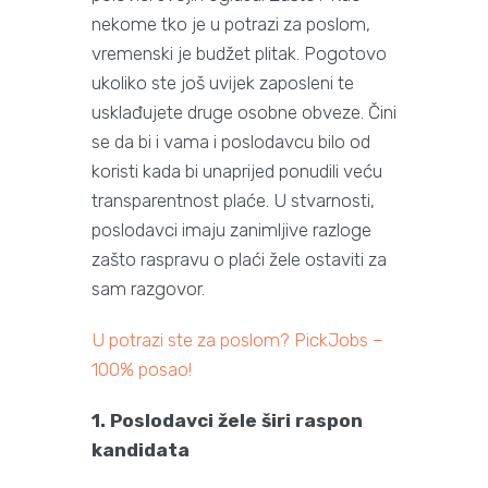
nekome tko je u potrazi za poslom,
vremenski je budžet plitak. Pogotovo
ukoliko ste još uvijek zaposleni te
usklađujete druge osobne obveze. Čini
se da bi i vama i poslodavcu bilo od
koristi kada bi unaprijed ponudili veću
transparentnost plaće. U stvarnosti,
poslodavci imaju zanimljive razloge
zašto raspravu o plaći žele ostaviti za
sam razgovor.
U potrazi ste za poslom? PickJobs –
100% posao!
1. Poslodavci žele širi raspon
kandidata