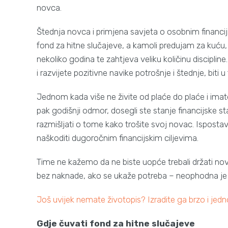
novca.
Štednja novca i primjena savjeta o osobnim financi
fond za hitne slučajeve, a kamoli predujam za kuću, 
nekoliko godina te zahtjeva veliku količinu discipli
i razvijete pozitivne navike potrošnje i štednje, biti
Jednom kada više ne živite od plaće do plaće i imate
pak godišnji odmor, dosegli ste stanje financijske st
razmišljati o tome kako trošite svoj novac. Isposta
naškoditi dugoročnim financijskim ciljevima.
Time ne kažemo da ne biste uopće trebali držati no
bez naknade, ako se ukaže potreba – neophodna je 
Još uvijek nemate životopis? Izradite ga brzo i je
Gdje čuvati fond za hitne slučajeve