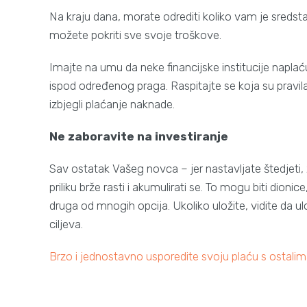
Na kraju dana, morate odrediti koliko vam je sredst
možete pokriti sve svoje troškove.
Imajte na umu da neke financijske institucije napla
ispod određenog praga. Raspitajte se koja su pravil
izbjegli plaćanje naknade.
Ne zaboravite na investiranje
Sav ostatak Vašeg novca – jer nastavljate štedjeti, z
priliku brže rasti i akumulirati se. To mogu biti dioni
druga od mnogih opcija. Ukoliko uložite, vidite da ulo
ciljeva.
Brzo i jednostavno usporedite svoju plaću s ostalim