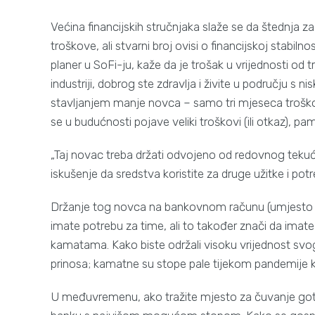
Većina financijskih stručnjaka slaže se da štednja z
troškove, ali stvarni broj ovisi o financijskoj stabilno
planer u SoFi-ju, kaže da je trošak u vrijednosti od t
industriji, dobrog ste zdravlja i živite u području 
stavljanjem manje novca – samo tri mjeseca troškov
se u budućnosti pojave veliki troškovi (ili otkaz), pam
„Taj novac treba držati odvojeno od redovnog tekućeg
iskušenje da sredstva koristite za druge užitke i pot
Držanje tog novca na bankovnom računu (umjesto na
imate potrebu za time, ali to također znači da imate
kamatama. Kako biste održali visoku vrijednost svo
prinosa; kamatne su stope pale tijekom pandemije k
U međuvremenu, ako tražite mjesto za čuvanje gotov