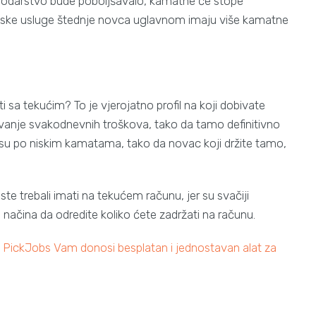
darstvo bude poboljšavalo, kamatne će stope
etske usluge štednje novca uglavnom imaju više kamatne
 sa tekućim? To je vjerojatno profil na koji dobivate
rivanje svakodnevnih troškova, tako da tamo definitivno
ti su po niskim kamatama, tako da novac koji držite tamo,
te trebali imati na tekućem računu, jer su svačiji
o načina da odredite koliko ćete zadržati na računu.
? PickJobs Vam donosi besplatan i jednostavan alat za