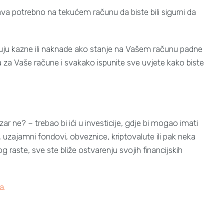
ava potrebno na tekućem računu da biste bili sigurni da
ćuju kazne ili naknade ako stanje na Vašem računu padne
a za Vaše račune i svakako ispunite sve uvjete kako biste
ar ne? – trebao bi ići u investicije, gdje bi mogao imati
ce, uzajamni fondovi, obveznice, kriptovalute ili pak neka
g raste, sve ste bliže ostvarenju svojih financijskih
a.