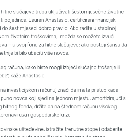
a hitne slučajeve treba uključivati šestomjesečne životne
sti pojedinca. Lauren Anastasio, certificirani financijski
ri do šest mjeseci dobro pravilo. Ako radite u stabilnoj
s niskom životnim troškovima, možda se možete izvući
a – u svoj fond za hitne slučajeve; ako postoji šansa da
etnije bi bilo ubaciti više novca.
 računa, kako biste mogli izbjeći slučajno trošenje ili
rebe“, kaže Anastasio.
 investicijskom računu) znači da imate pristup kada
 puno novca koji sjedi na jednom mjestu, amortizirajući s
g hitnog fonda, držite da na štednom računu visokog
oronavirusa i gospodarske krize.
inske ušteđevine, istražite trenutne stope i odaberite