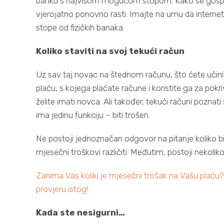
banku s najvišom mogućom stopom. Kako se gospo
vjerojatno ponovno rasti. Imajte na umu da intern
stope od fizičkih banaka.
Koliko staviti na svoj tekući račun
Uz sav taj novac na štednom računu, što ćete učiniti
plaću, s kojega plaćate račune i koristite ga za pok
želite imati novca. Ali također, tekući računi pozna
ima jedinu funkciju – biti trošen.
Ne postoji jednoznačan odgovor na pitanje koliko bis
mjesečni troškovi različiti. Međutim, postoji nekolik
Zanima Vas koliki je mjesečni trošak na Vašu plaću
provjeru istog!
Kada ste nesigurni…