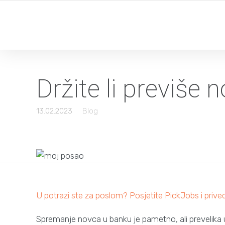
Držite li previše 
13.02.2023
Blog
U potrazi ste za poslom? Posjetite PickJobs i prived
Spremanje novca u banku je pametno, ali prevelika