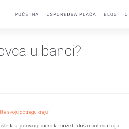
POČETNA
USPOREDBA PLAĆA
BLOG
O
novca u banci?
ite svoju potragu kraju!
 ušteda u gotovini ponekada može biti loša upotreba toga