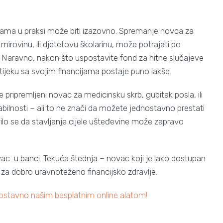
jama u praksi može biti izazovno. Spremanje novca za
mirovinu, ili djetetovu školarinu, može potrajati po
ne. Naravno, nakon što uspostavite fond za hitne slučajeve
 u tijeku sa svojim financijama postaje puno lakše.
 pripremljeni novac za medicinsku skrb, gubitak posla, ili
abilnosti – ali to ne znači da možete jednostavno prestati
vilo se da stavljanje cijele ušteđevine može zapravo
vac u banci. Tekuća štednja – novac koji je lako dostupan
za dobro uravnoteženo financijsko zdravlje.
dnostavno našim besplatnim online alatom!